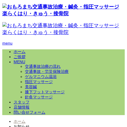
menu
ホーム
ご挨拶
MENU
交通事故治療の流れ
交通事故・労災保険治療
ゲルマニウム温浴
指圧マッサージ
美容鍼
膝下フットマッサージ
針灸マッサージ
スタッフ
店舗情報
問い合せフォーム
ホーム
お知らせ